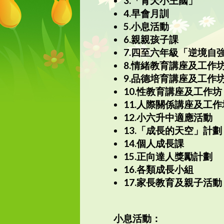
3.「青天小王國」
4.早會月訓
5.小息活動
6.親親孩子課
7.四至六年級「逆境自
8.情緒教育講座及工作
9.品德培育講座及工作
10.性教育講座及工作坊
11.人際關係講座及工作
12.小六升中適應活動
13.「成長的天空」計劃
14.個人成長課
15.正向達人獎勵計劃
16.各類成長小組
17.家長教育及親子活動
小息活動：