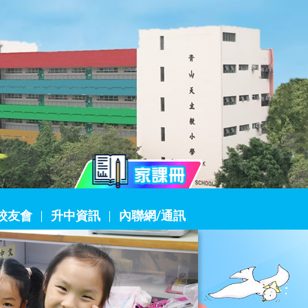
校友會
升中資訊
內聯網/通訊