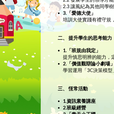
2.3 讓風紀為其他同學
3.「愛德大使」
培訓大使實踐有禮守規
二、 提升學生的思考能
1.「班規由我定」
提升慎思明辨的能力，
2.「價值觀辯論小劇場
學習運用「3C決策模
三、 恆常活動
1.資訊素養講座
2.班級經營