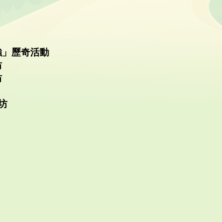
強」歷奇活動
坊
坊
坊