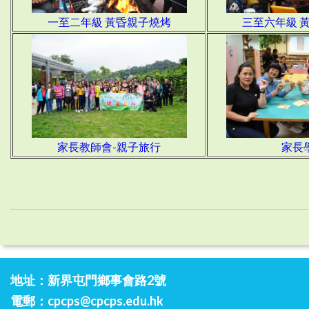
一至二年級 黃昏親子燒烤
三至六年級 
家長教師會-親子旅行
家長
地址：新界屯門鄉事會路2號
電郵：
cpcps@cpcps.edu.hk