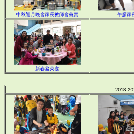
中秋迎月晚會家長教師會義賣
午膳家
新春盆菜宴
2018-2